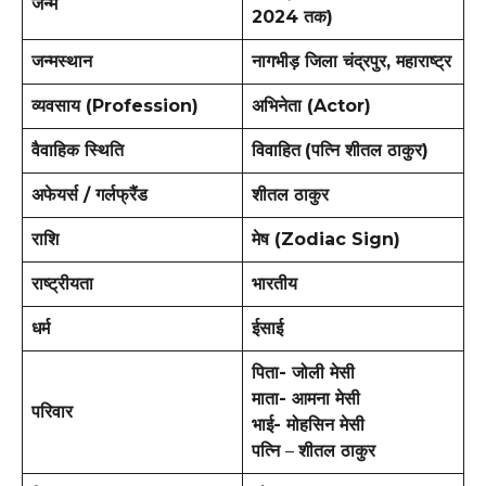
जन्म
2024 तक)
जन्मस्थान
नागभीड़ जिला चंद्रपुर, महाराष्ट्र
व्यवसाय (Profession)
अभिनेता (Actor)
वैवाहिक स्थिति
विवाहित
(पत्नि शीतल ठाकुर)
अफेयर्स / गर्लफ्रैंड
शीतल ठाकुर
राशि
मेष (Zodiac Sign)
राष्ट्रीयता
भारतीय
धर्म
ईसाई
पिता- जोली मेसी
माता- आमना मेसी
परिवार
भाई- मोहसिन मेसी
पत्नि
–
शीतल ठाकुर