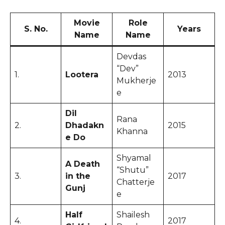
Movie
Role
S. No.
Years
Name
Name
Devdas
“Dev”
1.
Lootera
2013
Mukherje
e
Dil
Rana
2.
Dhadakn
2015
Khanna
e Do
Shyamal
A Death
“Shutu”
3.
in the
2017
Chatterje
Gunj
e
Half
Shailesh
4.
2017