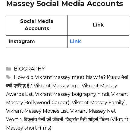
Massey Social Media Accounts
Social Media
Link
Accounts
Instagram
Link
Categories
BIOGRAPHY
Tags
How did Vikrant Massey meet his wife? विक्रांत मैसी
क्यों प्रसिद्ध है?
,
Vikrant Massey age
,
Vikrant Massey
Awards List
,
Vikrant Massey boigraphy hindi
,
Vikrant
Massey Bollywood Career)
,
Vikrant Massey Family)
,
Vikrant Massey Movies List
,
Vikrant Massey Net
Worth
,
विक्रांत मैसी की जीवनी
,
विक्रांत मैसी शॉर्ट्स फिल्म (Vikrant
Massey short films)