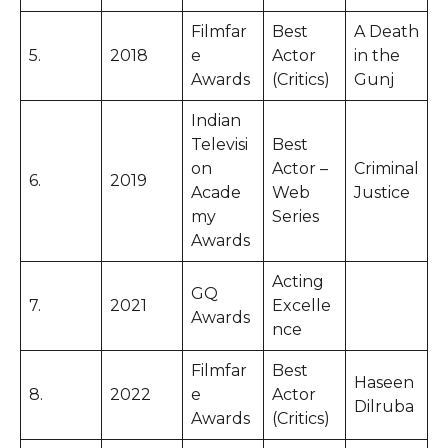
Filmfar
Best
A Death
5.
2018
e
Actor
in the
Awards
(Critics)
Gunj
Indian
Televisi
Best
on
Actor –
Criminal
6.
2019
Acade
Web
Justice
my
Series
Awards
Acting
GQ
7.
2021
Excelle
Awards
nce
Filmfar
Best
Haseen
8.
2022
e
Actor
Dilruba
Awards
(Critics)