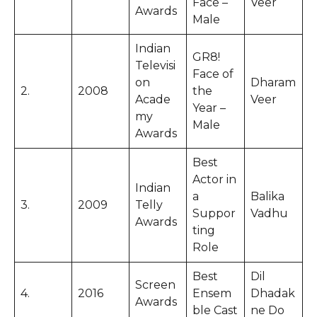
Face –
Veer
Awards
Male
Indian
GR8!
Televisi
Face of
on
Dharam
2.
2008
the
Acade
Veer
Year –
my
Male
Awards
Best
Actor in
Indian
a
Balika
3.
2009
Telly
Suppor
Vadhu
Awards
ting
Role
Best
Dil
Screen
4.
2016
Ensem
Dhadak
Awards
ble Cast
ne Do