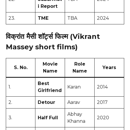
i Report
23.
TME
TBA
2024
विक्रांत मैसी शॉर्ट्स फिल्म (Vikrant
Massey short films)
Movie
Role
S. No.
Years
Name
Name
Best
1.
Karan
2014
Girlfriend
2.
Detour
Aarav
2017
Abhay
3.
Half Full
2020
Khanna