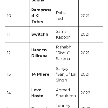
Sunny
Ramprasa
Rahul
10.
d Ki
2021
Joshi
Tehrvi
Samar
11.
Switchh
2021
Kapoor
Rishabh
Haseen
12.
“Rishu”
2021
Dillruba
Saxena
Sanjay
13.
14 Phere
“Sanju” Lal
2021
Singh
Love
Ahmed
14.
2022
Hostel
Shaukeen
Johnny