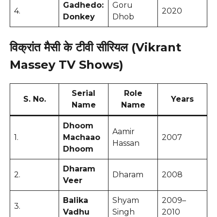
Gadhedo:
Goru
4.
2020
Donkey
Dhob
विक्रांत मैसी के टीवी सीरियल (Vikrant
Massey TV Shows)
Serial
Role
S. No.
Years
Name
Name
Dhoom
Aamir
1.
Machaao
2007
Hassan
Dhoom
Dharam
2.
Dharam
2008
Veer
Balika
Shyam
2009–
3.
Vadhu
Singh
2010