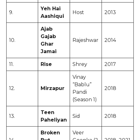
Yeh Hai
9.
Host
2013
Aashiqui
Ajab
Gajab
10.
Rajeshwar
2014
Ghar
Jamai
11.
Rise
Shrey
2017
Vinay
“Bablu”
12.
Mirzapur
2018
Pandi
(Season 1)
Teen
13.
Sid
2018
Paheliyan
Broken
Veer