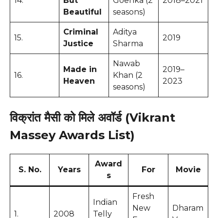
14.
But
Goenka (2
2018–2021
Beautiful
seasons)
Criminal
Aditya
15.
2019
Justice
Sharma
Nawab
Made in
2019–
16.
Khan (2
Heaven
2023
seasons)
विक्रांत मैसी को मिले अवॉर्ड (Vikrant
Massey Awards List)
Award
S. No.
Years
For
Movie
s
Fresh
Indian
New
Dharam
1.
2008
Telly