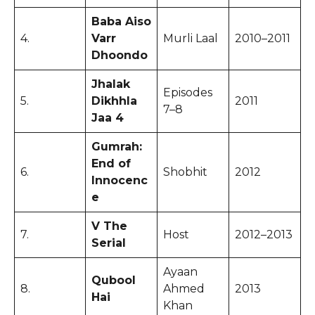
Baba Aiso
4.
Varr
Murli Laal
2010–2011
Dhoondo
Jhalak
Episodes
5.
Dikhhla
2011
7–8
Jaa 4
Gumrah:
End of
6.
Shobhit
2012
Innocenc
e
V The
7.
Host
2012–2013
Serial
Ayaan
Qubool
8.
Ahmed
2013
Hai
Khan