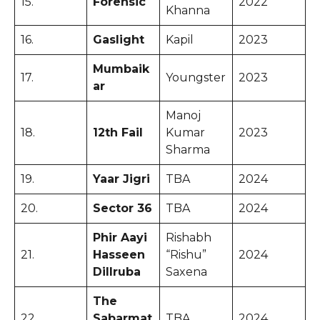
15.
Forensic
2022
Khanna
16.
Gaslight
Kapil
2023
Mumbaik
17.
Youngster
2023
ar
Manoj
18.
12th Fail
Kumar
2023
Sharma
19.
Yaar Jigri
TBA
2024
20.
Sector 36
TBA
2024
Phir Aayi
Rishabh
21.
Hasseen
“Rishu”
2024
Dillruba
Saxena
The
22.
Sabarmat
TBA
2024