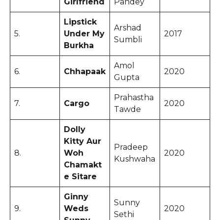
Girlfriend
Pandey
Lipstick
Arshad
5.
Under My
2017
Sumbli
Burkha
Amol
6.
Chhapaak
2020
Gupta
Prahastha
7.
Cargo
2020
Tawde
Dolly
Kitty Aur
Pradeep
8.
Woh
2020
Kushwaha
Chamakt
e Sitare
Ginny
Sunny
9.
Weds
2020
Sethi